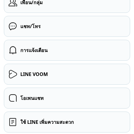
เพื่อน/กลุ่ม
แชท/โทร
การแจ้งเตือน
LINE VOOM
โอเพนแชท
ใช้ LINE เพิ่มความสะดวก