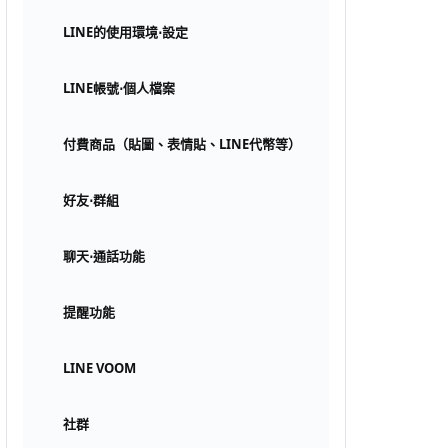
LINE的使用環境⋅設定
LINE帳號⋅個人檔案
付費商品（貼圖、表情貼、LINE代幣等）
好友⋅群組
聊天⋅通話功能
提醒功能
LINE VOOM
社群