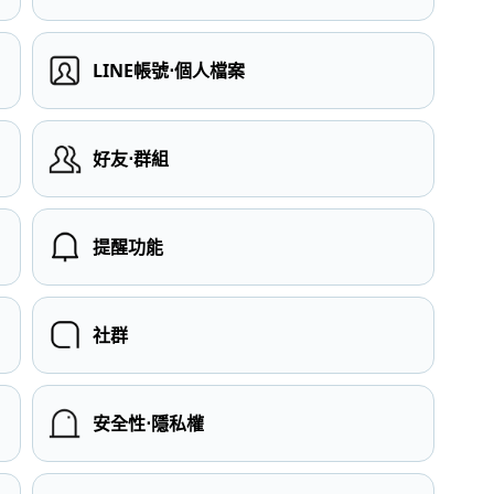
LINE帳號⋅個人檔案
）
好友⋅群組
提醒功能
社群
安全性⋅隱私權