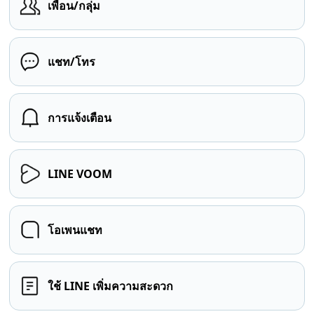
เพื่อน/กลุ่ม
แชท/โทร
การแจ้งเตือน
LINE VOOM
โอเพนแชท
ใช้ LINE เพิ่มความสะดวก