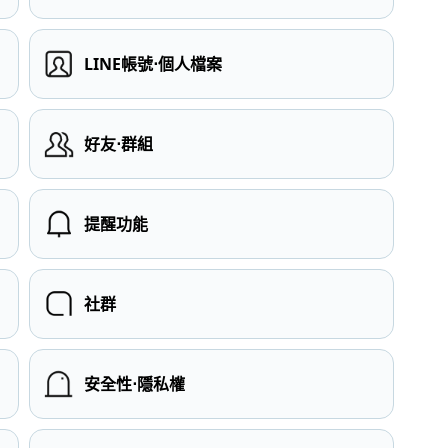
LINE帳號⋅個人檔案
）
好友⋅群組
提醒功能
社群
安全性⋅隱私權