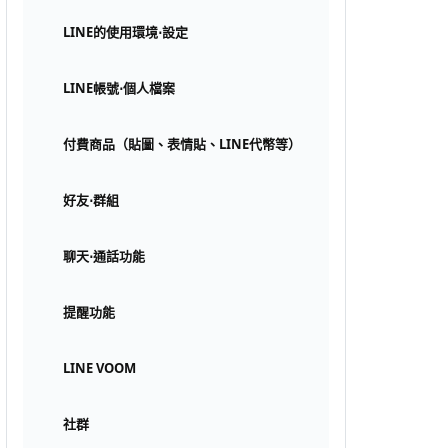
LINE的使用環境⋅設定
LINE帳號⋅個人檔案
付費商品（貼圖、表情貼、LINE代幣等）
好友⋅群組
聊天⋅通話功能
提醒功能
LINE VOOM
社群