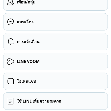
เพื่อน/กลุ่ม
แชท/โทร
การแจ้งเตือน
LINE VOOM
โอเพนแชท
ใช้ LINE เพิ่มความสะดวก