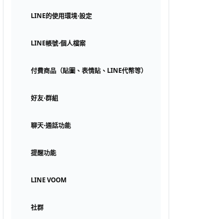
LINE的使用環境⋅設定
LINE帳號⋅個人檔案
付費商品（貼圖、表情貼、LINE代幣等）
好友⋅群組
聊天⋅通話功能
提醒功能
LINE VOOM
社群