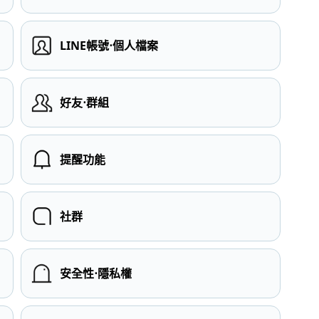
LINE帳號⋅個人檔案
）
好友⋅群組
提醒功能
社群
安全性⋅隱私權