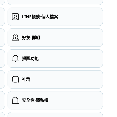
LINE帳號⋅個人檔案
）
好友⋅群組
提醒功能
社群
安全性⋅隱私權