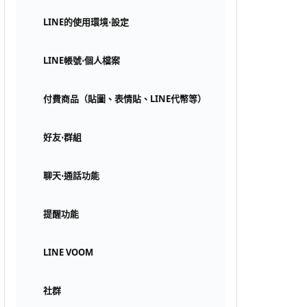
LINE的使用環境⋅設定
LINE帳號⋅個人檔案
付費商品（貼圖、表情貼、LINE代幣等）
好友⋅群組
聊天⋅通話功能
提醒功能
LINE VOOM
社群