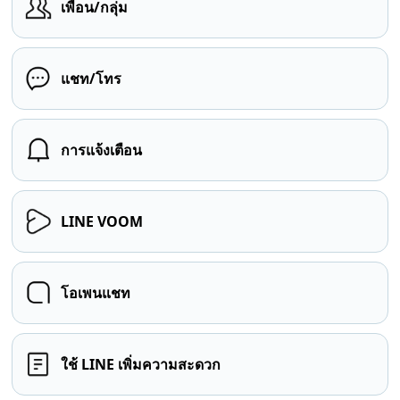
เพื่อน/กลุ่ม
แชท/โทร
การแจ้งเตือน
LINE VOOM
โอเพนแชท
ใช้ LINE เพิ่มความสะดวก