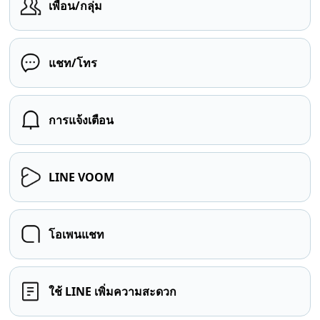
เพื่อน/กลุ่ม
แชท/โทร
การแจ้งเตือน
LINE VOOM
โอเพนแชท
ใช้ LINE เพิ่มความสะดวก