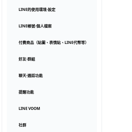
LINE的使用環境⋅設定
LINE帳號⋅個人檔案
付費商品（貼圖、表情貼、LINE代幣等）
好友⋅群組
聊天⋅通話功能
提醒功能
LINE VOOM
社群