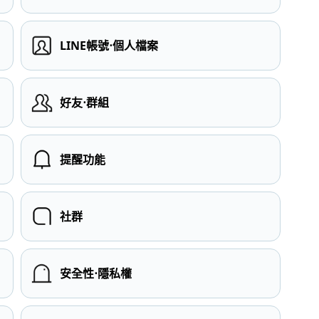
LINE帳號⋅個人檔案
）
好友⋅群組
提醒功能
社群
安全性⋅隱私權