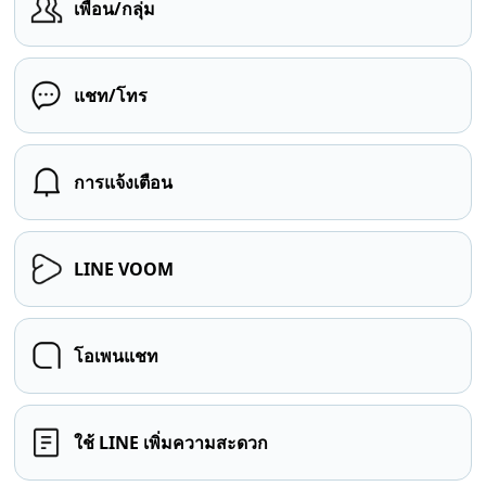
เพื่อน/กลุ่ม
แชท/โทร
การแจ้งเตือน
LINE VOOM
โอเพนแชท
ใช้ LINE เพิ่มความสะดวก