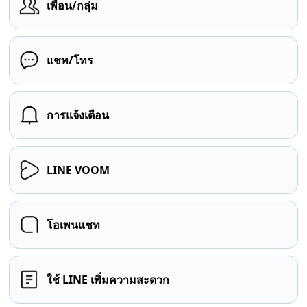
เพื่อน/กลุ่ม
แชท/โทร
การแจ้งเตือน
LINE VOOM
โอเพนแชท
ใช้ LINE เพิ่มความสะดวก