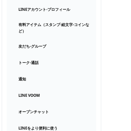
LINEアカウント⋅プロフィール
有料アイテム（スタンプ⋅絵文字⋅コインな
ど）
友だち⋅グループ
トーク⋅通話
通知
LINE VOOM
オープンチャット
LINEをより便利に使う