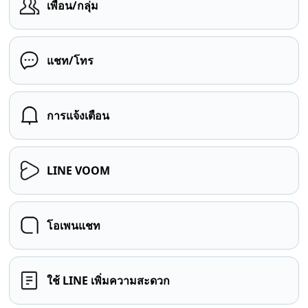
เพื่อน/กลุ่ม
แชท/โทร
การแจ้งเตือน
LINE VOOM
โอเพนแชท
ใช้ LINE เพิ่มความสะดวก