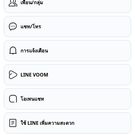
เพื่อน/กลุ่ม
แชท/โทร
การแจ้งเตือน
LINE VOOM
โอเพนแชท
ใช้ LINE เพิ่มความสะดวก