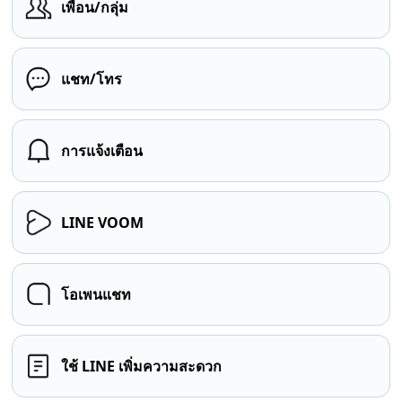
เพื่อน/กลุ่ม
แชท/โทร
การแจ้งเตือน
LINE VOOM
โอเพนแชท
ใช้ LINE เพิ่มความสะดวก