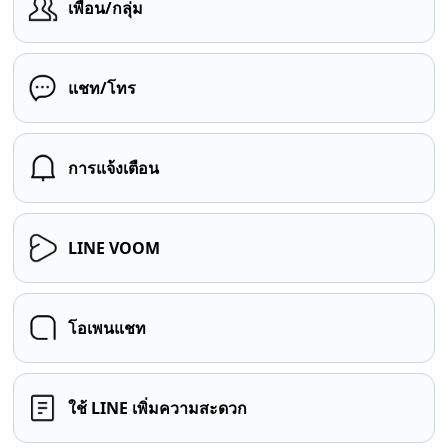
เพื่อน/กลุ่ม
แชท/โทร
การแจ้งเตือน
LINE VOOM
โอเพนแชท
ใช้ LINE เพิ่มความสะดวก