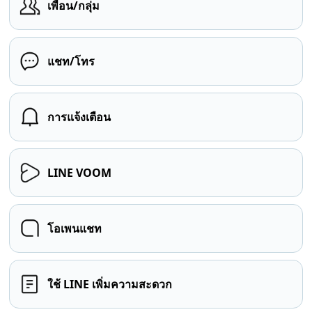
เพื่อน/กลุ่ม
แชท/โทร
การแจ้งเตือน
LINE VOOM
โอเพนแชท
ใช้ LINE เพิ่มความสะดวก