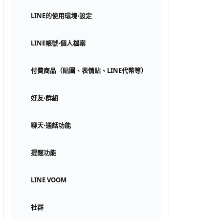
LINE的使用環境⋅設定
LINE帳號⋅個人檔案
付費商品（貼圖、表情貼、LINE代幣等）
好友⋅群組
聊天⋅通話功能
提醒功能
LINE VOOM
社群