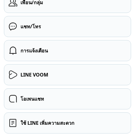
เพื่อน/กลุ่ม
แชท/โทร
การแจ้งเตือน
LINE VOOM
โอเพนแชท
ใช้ LINE เพิ่มความสะดวก