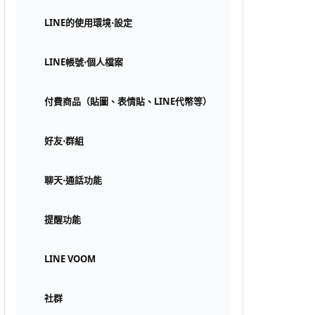
LINE的使用環境⋅設定
LINE帳號⋅個人檔案
付費商品（貼圖、表情貼、LINE代幣等）
好友⋅群組
聊天⋅通話功能
提醒功能
LINE VOOM
社群