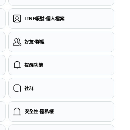
LINE帳號⋅個人檔案
）
好友⋅群組
提醒功能
社群
安全性⋅隱私權