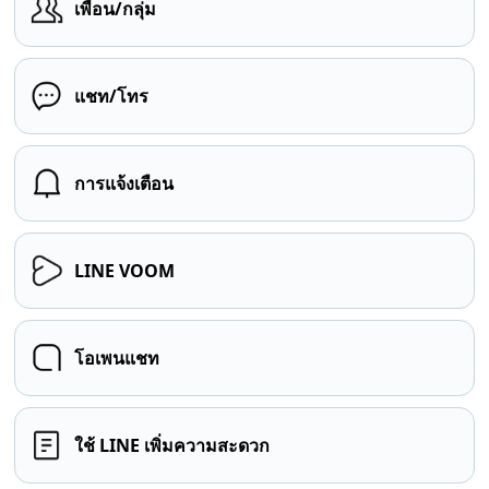
เพื่อน/กลุ่ม
แชท/โทร
การแจ้งเตือน
LINE VOOM
โอเพนแชท
ใช้ LINE เพิ่มความสะดวก