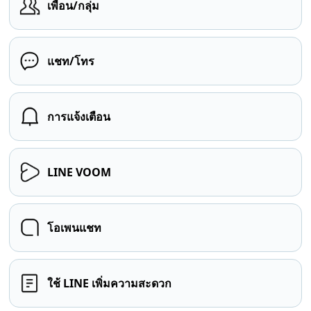
เพื่อน/กลุ่ม
แชท/โทร
การแจ้งเตือน
LINE VOOM
โอเพนแชท
ใช้ LINE เพิ่มความสะดวก