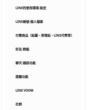
LINE的使用環境⋅設定
LINE帳號⋅個人檔案
付費商品（貼圖、表情貼、LINE代幣等）
好友⋅群組
聊天⋅通話功能
提醒功能
LINE VOOM
社群