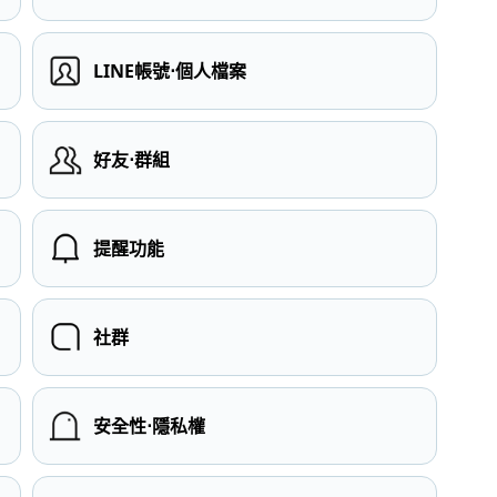
LINE帳號⋅個人檔案
）
好友⋅群組
提醒功能
社群
安全性⋅隱私權