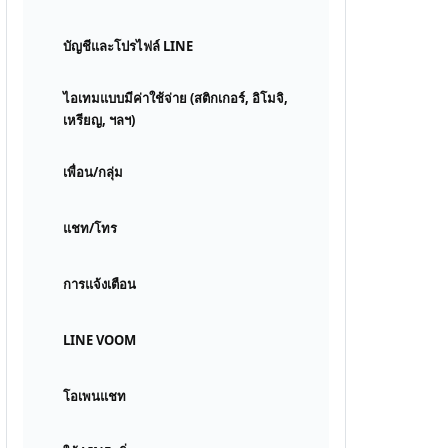
บัญชีและโปรไฟล์ LINE
ไอเทมแบบมีค่าใช้จ่าย (สติกเกอร์, อิโมจิ,
เหรียญ, ฯลฯ)
เพื่อน/กลุ่ม
แชท/โทร
การแจ้งเตือน
LINE VOOM
โอเพนแชท