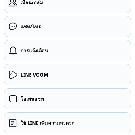
เพื่อน/กลุ่ม
แชท/โทร
การแจ้งเตือน
LINE VOOM
โอเพนแชท
ใช้ LINE เพิ่มความสะดวก