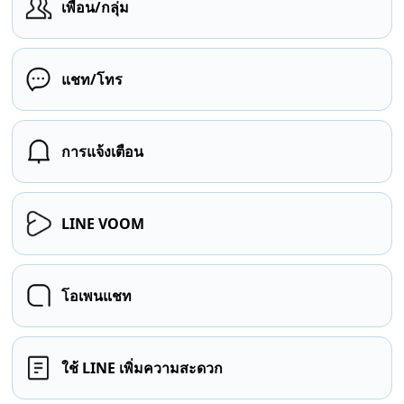
เพื่อน/กลุ่ม
แชท/โทร
การแจ้งเตือน
LINE VOOM
โอเพนแชท
ใช้ LINE เพิ่มความสะดวก