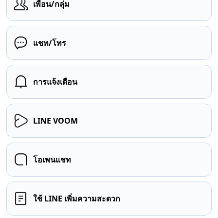
เพื่อน/กลุ่ม
แชท/โทร
การแจ้งเตือน
LINE VOOM
โอเพนแชท
ใช้ LINE เพิ่มความสะดวก