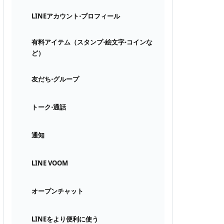
LINEアカウント⋅プロフィール
有料アイテム（スタンプ⋅絵文字⋅コインな
ど）
友だち⋅グループ
トーク⋅通話
通知
LINE VOOM
オープンチャット
LINEをより便利に使う