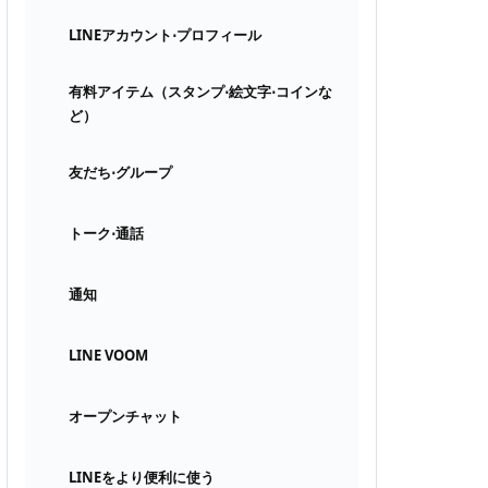
LINEアカウント⋅プロフィール
有料アイテム（スタンプ⋅絵文字⋅コインな
ど）
友だち⋅グループ
トーク⋅通話
通知
LINE VOOM
オープンチャット
LINEをより便利に使う