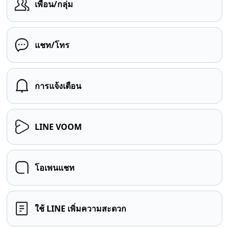
เพื่อน/กลุ่ม
แชท/โทร
การแจ้งเตือน
LINE VOOM
โอเพนแชท
ใช้ LINE เพิ่มความสะดวก