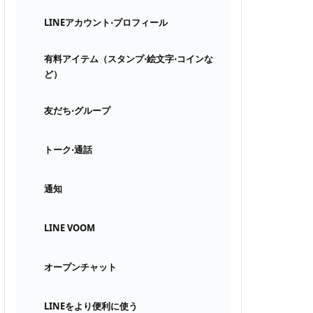
LINEアカウント⋅プロフィール
有料アイテム（スタンプ⋅絵文字⋅コインな
ど）
友だち⋅グループ
トーク⋅通話
通知
LINE VOOM
オープンチャット
LINEをより便利に使う