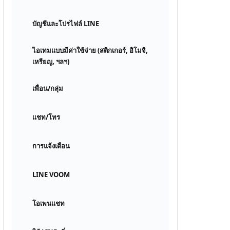
บัญชีและโปรไฟล์ LINE
ไอเทมแบบมีค่าใช้จ่าย (สติกเกอร์, อิโมจิ,
เหรียญ, ฯลฯ)
เพื่อน/กลุ่ม
แชท/โทร
การแจ้งเตือน
LINE VOOM
โอเพนแชท