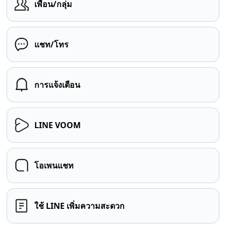
เพื่อน/กลุ่ม
แชท/โทร
การแจ้งเตือน
LINE VOOM
โอเพนแชท
ใช้ LINE เพิ่มความสะดวก