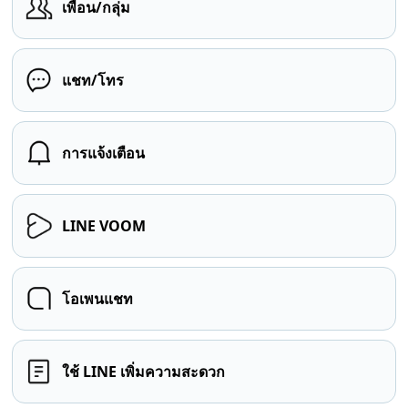
เพื่อน/กลุ่ม
แชท/โทร
การแจ้งเตือน
LINE VOOM
โอเพนแชท
ใช้ LINE เพิ่มความสะดวก