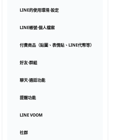
LINE的使用環境⋅設定
LINE帳號⋅個人檔案
付費商品（貼圖、表情貼、LINE代幣等）
好友⋅群組
聊天⋅通話功能
提醒功能
LINE VOOM
社群