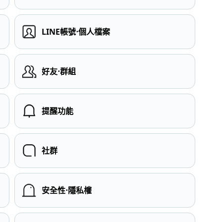
LINE帳號⋅個人檔案
）
好友⋅群組
提醒功能
社群
安全性⋅隱私權