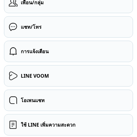
เพื่อน/กลุ่ม
แชท/โทร
การแจ้งเตือน
LINE VOOM
โอเพนแชท
ใช้ LINE เพิ่มความสะดวก