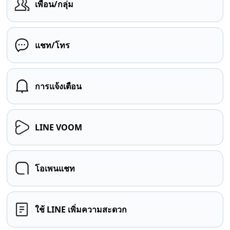
เพื่อน/กลุ่ม
แชท/โทร
การแจ้งเตือน
LINE VOOM
โอเพนแชท
ใช้ LINE เพิ่มความสะดวก