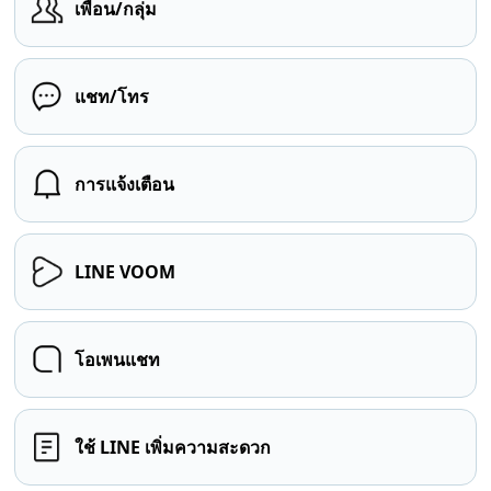
เพื่อน/กลุ่ม
แชท/โทร
การแจ้งเตือน
LINE VOOM
โอเพนแชท
ใช้ LINE เพิ่มความสะดวก