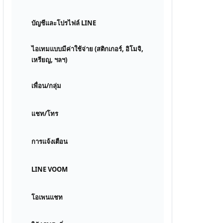
บัญชีและโปรไฟล์ LINE
ไอเทมแบบมีค่าใช้จ่าย (สติกเกอร์, อิโมจิ,
เหรียญ, ฯลฯ)
เพื่อน/กลุ่ม
แชท/โทร
การแจ้งเตือน
LINE VOOM
โอเพนแชท