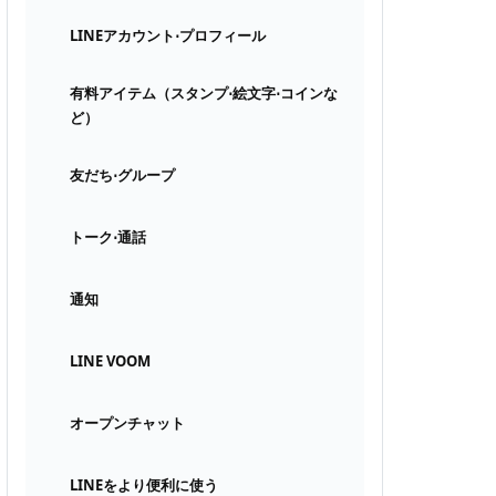
LINEアカウント⋅プロフィール
有料アイテム（スタンプ⋅絵文字⋅コインな
ど）
友だち⋅グループ
トーク⋅通話
通知
LINE VOOM
オープンチャット
LINEをより便利に使う