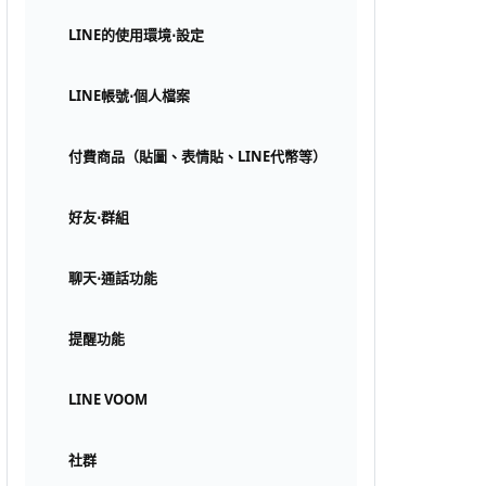
LINE的使用環境⋅設定
LINE帳號⋅個人檔案
付費商品（貼圖、表情貼、LINE代幣等）
好友⋅群組
聊天⋅通話功能
提醒功能
LINE VOOM
社群