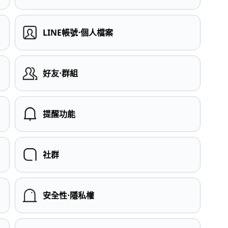
LINE帳號⋅個人檔案
）
好友⋅群組
提醒功能
社群
安全性⋅隱私權