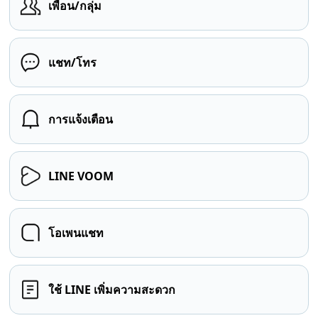
เพื่อน/กลุ่ม
แชท/โทร
การแจ้งเตือน
LINE VOOM
โอเพนแชท
ใช้ LINE เพิ่มความสะดวก