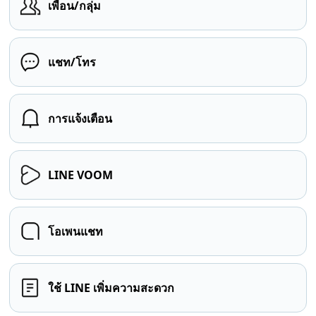
เพื่อน/กลุ่ม
แชท/โทร
การแจ้งเตือน
LINE VOOM
โอเพนแชท
ใช้ LINE เพิ่มความสะดวก