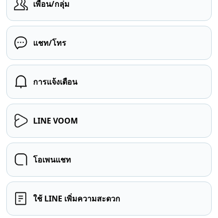
เพื่อน/กลุ่ม
แชท/โทร
การแจ้งเตือน
LINE VOOM
โอเพนแชท
ใช้ LINE เพิ่มความสะดวก