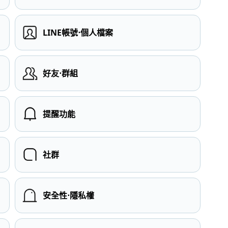
LINE帳號⋅個人檔案
）
好友⋅群組
提醒功能
社群
安全性⋅隱私權