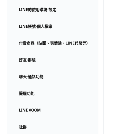
LINE的使用環境⋅設定
LINE帳號⋅個人檔案
付費商品（貼圖、表情貼、LINE代幣等）
好友⋅群組
聊天⋅通話功能
提醒功能
LINE VOOM
社群