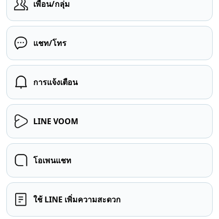
เพื่อน/กลุ่ม
แชท/โทร
การแจ้งเตือน
LINE VOOM
โอเพนแชท
ใช้ LINE เพิ่มความสะดวก