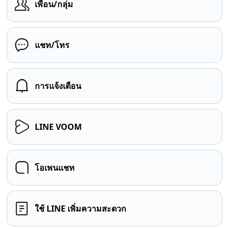
เพื่อน/กลุ่ม
แชท/โทร
การแจ้งเตือน
LINE VOOM
โอเพนแชท
ใช้ LINE เพิ่มความสะดวก