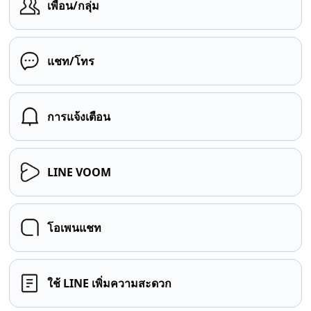
เพื่อน/กลุ่ม
แชท/โทร
การแจ้งเตือน
LINE VOOM
โอเพนแชท
ใช้ LINE เพิ่มความสะดวก