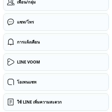
เพื่อน/กลุ่ม
แชท/โทร
การแจ้งเตือน
LINE VOOM
โอเพนแชท
ใช้ LINE เพิ่มความสะดวก